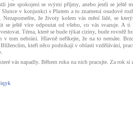
stli jste spokojeni se svými příjmy, anebo jestli se ještě
c Slunce v konjunkci s Plutem a to znamená osudové rozh
. Nezapomeňte, že životy kolem vás mění lidé, se kter
 se ještě více odpoutat od všeho, co vás svazuje. A ti z
investovat. Téma, které se bude týkat ciziny, bude rovněž hr
 v tom nebrání. Hlavně neříkejte, že na to nemáte. Brzdí
 Blížencům, kteří něco podnikají v oblasti vzdělávání, prac
e.
 které vás napadly. Během roku na nich pracujte. Za rok si zk
iqyk