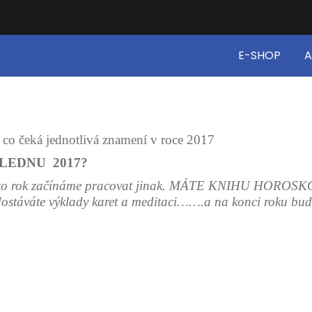
E-SHOP
A
co čeká jednotlivá znamení v roce 2017
LEDNU 2017?
a tento rok začínáme pracovat jinak. MÁTE KNIHU HOROS
ostáváte výklady karet a meditaci…….a na konci roku bude