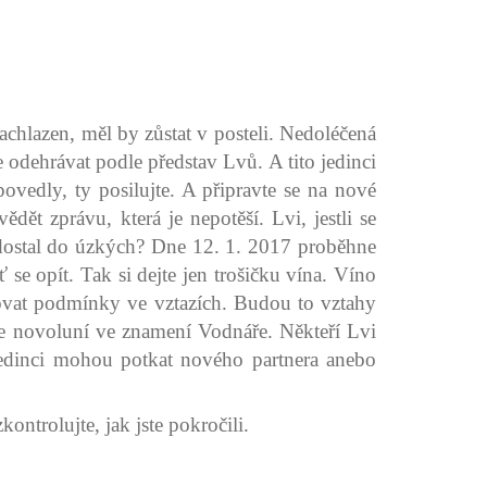
achlazen, měl by zůstat v posteli. Nedoléčená
 odehrávat podle představ Lvů. A tito jedinci
povedly, ty posilujte. A připravte se na nové
ět zprávu, která je nepotěší. Lvi, jestli se
dostal do úzkých? Dne 12. 1. 2017 proběhne
e opít. Tak si dejte jen trošičku vína. Víno
dovat podmínky ve vztazích. Budou to vztahy
e novoluní ve znamení Vodnáře. Někteří Lvi
 jedinci mohou potkat nového partnera anebo
ontrolujte, jak jste pokročili.