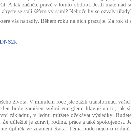
ešit. A tak začněte právě v tomto období. Jestli máte nad s
o, abyste se stali šéfem vy sami? Nebože by se ozvaly úřady
 které vás napadly. Během roku na nich pracujte. Za rok si zk
_DNS2k
ašeho života. V minulém roce jste zažili transformaci vaši
en bude zaměřen svými energiemi hlavně na to, jak si ved
vní základnu, v lednu můžete očekávat výsledky. Budete
 Že důležité je zdraví, rodina, práce a také spokojenost. J
ěhne úplněk ve znamení Raka. Téma bude nejen o rodině, a