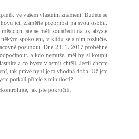
í úplněk ve vašem vlastním znamení. Budete se
hovující. Zaměřte pozornost na svou osobu.
sících jste se měli soustředit na to, abyste
s někým spokojeni, v klidu se s ním rozlučte.
 pracovně posunout. Dne 28. 1. 2017 proběhne
i odpočinout, a kdo nemůže, měl by si koupit
níte a co byste vlastnit chtěli. Jestli chcete
lení, tak právě nyní je ta vhodná doba. Už jste
ste potkali přítele z minulosti?
ontrolujte, jak jste pokročili.