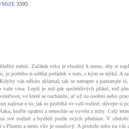
VMiZE
3595
ležitý měsíc. Začátek roku je vhodný k tomu, aby si nap
, je potřeba si udělat pořádek v tom, s kým se stýká. A tak 
dyby vás někdo zklamal, tak se netrapte a pamatujte si, ž
to vaše vina. Lepší je mít pár spolehlivých přátel, než 
polečnost, ve které se nacházíte, ať už na osobní nebo pr
t zajímat o to, jak to probíhá ve vaší rodině, dávejte si 
ka, buďte opatrní a nenechte se vyvést z míry. Celý tento
na své rodině a bydleli podle svých představ. V období
s Plutem a tento vliv je osudový. A protože toho na vás as