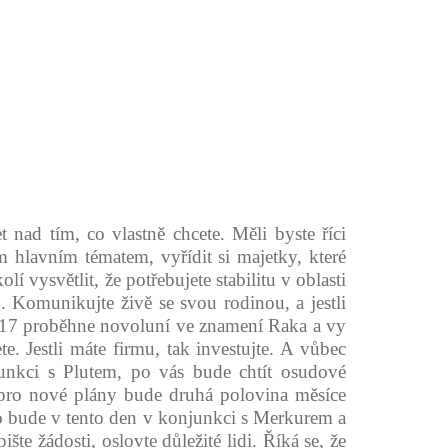
nad tím, co vlastně chcete. Měli byste říci
 hlavním tématem, vyřídit si majetky, které
 vysvětlit, že potřebujete stabilitu v oblasti
fon. Komunikujte živě se svou rodinou, a jestli
 2017 proběhne novoluní ve znamení Raka a vy
 Jestli máte firmu, tak investujte. A vůbec
junkci s Plutem, po vás bude chtít osudové
m pro nové plány bude druhá polovina měsíce
o bude v tento den v konjunkci s Merkurem a
te žádosti, oslovte důležité lidi. Říká se, že