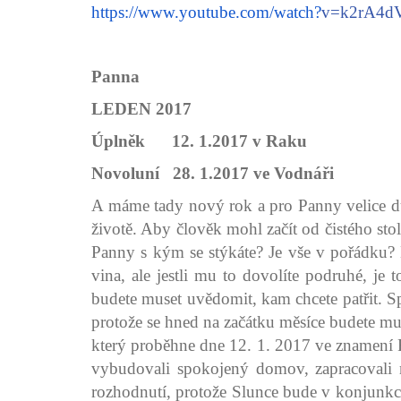
https://www.youtube.com/watch?
v=k2rA4d
Panna
LEDEN 2017
Úplněk 12. 1.2017 v Raku
Novoluní 28. 1.2017 ve Vodnáři
A máme tady nový rok a pro Panny velice dů
životě. Aby člověk mohl začít od čistého stolu
Panny s kým se stýkáte? Je vše v pořádku? K
vina, ale jestli mu to dovolíte podruhé, je 
budete muset uvědomit, kam chcete patřit. S
protože se hned na začátku měsíce budete muse
který proběhne dne 12. 1. 2017 ve znamení Ra
vybudovali spokojený domov, zapracovali 
rozhodnutí, protože Slunce bude v konjunkci 