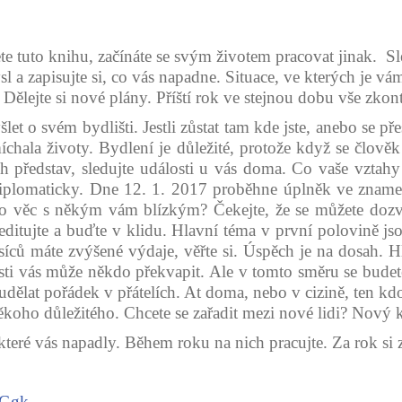
te tuto knihu, začínáte se svým životem pracovat jinak. Sled
l a zapisujte si, co vás napadne. Situace, ve kterých je vám
. Dělejte si nové plány. Příští rok ve stejnou dobu vše zkon
t o svém bydlišti. Jestli zůstat tam kde jste, anebo se př
chala životy. Bydlení je důležité, protože když se člověk
ch představ, sledujte události u vás doma. Co vaše vztahy
 diplomaticky. Dne 12. 1. 2017 proběhne úplněk ve znamení
uto věc s někým vám blízkým? Čekejte, že se můžete dozvě
Meditujte a buďte v klidu. Hlavní téma v první polovině j
síců máte zvýšené výdaje, věřte si. Úspěch je na dosah. H
asti vás může někdo překvapit. Ale v tomto směru se bude
 udělat pořádek v přátelích. At doma, nebo v cizině, ten kd
koho důležitého. Chcete se zařadit mezi nové lidi? Nový k
 které vás napadly. Během roku na nich pracujte. Za rok si zk
xGgk