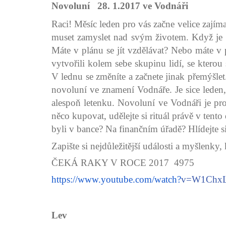
Novoluní 28. 1.2017 ve Vodnáři
Raci! Měsíc leden pro vás začne velice zajím
muset zamyslet nad svým životem. Když je 
Máte v plánu se jít vzdělávat? Nebo máte v 
vytvořili kolem sebe skupinu lidí, se kterou
V lednu se změníte a začnete jinak přemýšle
novoluní ve znamení Vodnáře. Je sice leden,
alespoň letenku. Novoluní ve Vodnáři je pro v
něco kupovat, udělejte si rituál právě v tento
byli v bance? Na finančním úřadě? Hlídejte si
Zapište si nejdůležitější události a myšlenky,
ČEKÁ RAKY V ROCE 2017 4975
https://www.youtube.com/watch?
v=W1Chx
Lev