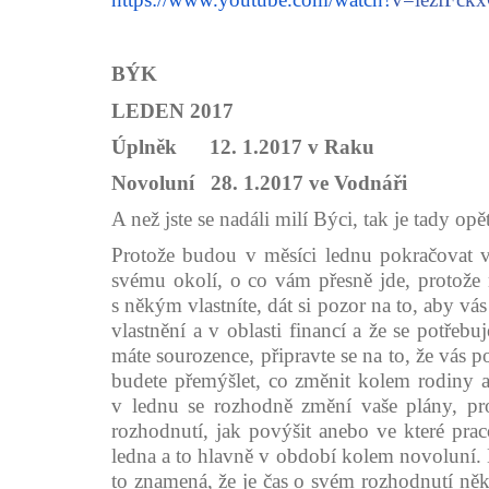
BÝK
LEDEN 2017
Úplněk 12. 1.2017 v Raku
Novoluní 28. 1.2017 ve Vodnáři
A než jste se nadáli milí Býci, tak je tady op
Protože budou v měsíci lednu pokračovat va
svému okolí, o co vám přesně jde, protože 
s někým vlastníte, dát si pozor na to, aby vá
vlastnění a v oblasti financí a že se potřebuj
máte sourozence, připravte se na to, že vás
budete přemýšlet, co změnit kolem rodiny a
v lednu se rozhodně změní vaše plány, pro
rozhodnutí, jak povýšit anebo ve které pra
ledna a to hlavně v období kolem novoluní.
to znamená, že je čas o svém rozhodnutí někom