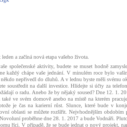
ět leden a začíná nová etapa vašeho života.
še společenské aktivity, budete se muset hodně zamyslet 
ne každý chápe vaše jednání. V minulém roce bylo vaším
s někdo nepřivedl do dluhů. A v lednu byste měli svému okolí
ete soustředit na další investice. Hlídejte si účty za tele
 požádají o radu. Anebo že by nějaký soused? Dne 12. 1.
 také ve svém domově anebo na místě na kterém pracujete.
tože je čas na karierní růst. Slunce, které bude v kon
covní oblasti se můžete rozšířit. Nejvhodnějším období
 Novoluní proběhne dne 28. 1. 2017 a bude Vodnáři. Plut
u říci. V případě, že se bude jednat o nový projekt, napiš