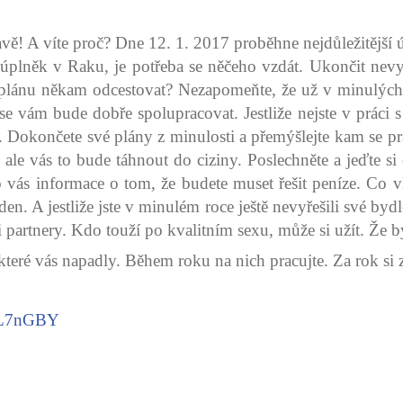
avě! A víte proč? Dne 12. 1. 2017 proběhne nejdůležitějš
úplněk v Raku, je potřeba se něčeho vzdát. Ukončit nevy
plánu někam odcestovat? Nezapomeňte, že už v minulých mě
 se vám bude dobře spolupracovat. Jestliže nejste v práci 
t. Dokončete své plány z minulosti a přemýšlejte kam se
 ale vás to bude táhnout do ciziny. Poslechněte a jeďte s
ás informace o tom, že budete muset řešit peníze. Co vlast
 den. A jestliže jste v minulém roce ještě nevyřešili své byd
 partnery. Kdo touží po kvalitním sexu, může si užít. Že by
 které vás napadly. Během roku na nich pracujte. Za rok si zk
L7nGBY