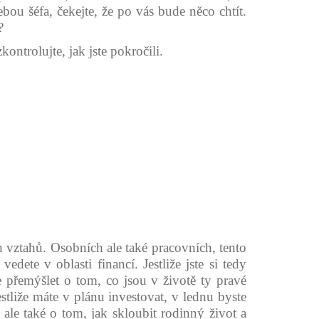
ebou šéfa, čekejte, že po vás bude něco chtít.
?
ontrolujte, jak jste pokročili.
ch vztahů. Osobních ale také pracovních, tento
ete v oblasti financí. Jestliže jste si tedy
 přemýšlet o tom, co jsou v životě ty pravé
estliže máte v plánu investovat, v lednu byste
le také o tom, jak skloubit rodinný život a