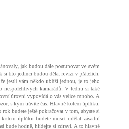
lánovaly, jak budou dále postupovat ve svém
si tito jedinci budou dělat revizi v přátelích.
e jestli vám někdo ublíží jednou, je to jeho
plno nespolehlivých kamarádů. V lednu si také
acovní úrovni vypovídá o vás velice mnoho. A
pozor, s kým trávíte čas. Hlavně kolem úplňku,
 rok budete ještě pokračovat v tom, abyste si
 kolem úplňku budete muset udělat zásadní
i bude hodně, hlídejte si zdraví. A to hlavně