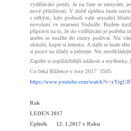
vydělávání peněz. Je na čase se zamyslet, je
nové příležitosti. V době úplňku bude naví
s někým, kdo probudí vaše sexuální libido
novoluní ve znamení Vodnáře. Budete toužit
připravit na to, že do vzdělávání je potřeba 
anebo se toužíte do ciziny podívat. Nic vám
období, kupte si letenku. A dařit se bude těm
si pozor na úřady a jednejte. Nic neodkládejt
Zapište si nejdůležitější události a myšlenky,
Co čeká Blížence v roce 2017 3505
https://www.youtube.com/watch?
v=xYtgCfF
Rak
LEDEN 2017
Úplněk 12. 1.2017 v Raku