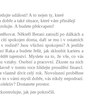
ujte události! A to nejen ty, které
 dobře a také situace, které vám přinášejí
trolujte. A budete překvapeni!
estěhovat. Někteří Berani zatouží po dálkách a
 cítí spokojen doma, daří se mu i v ostatních
 v rodině? Jsou všichni spokojeni? A jestliže
 Raka a budete řešit, jak skloubit karieru a
dět tajemství. Myslete na to, že vše, co vás
sou vztahy. Osobní a pracovní. Zkuste na nich
lavně v tomto roce hlídejte proudění financí.
te vlastně divit celý rok. Novolunní proběhne
o to s vámi myslí dobře, vás nikdy nepodrazí.
olektiv? Dostanete prostor.
ontrolujte, jak jste pokročili.