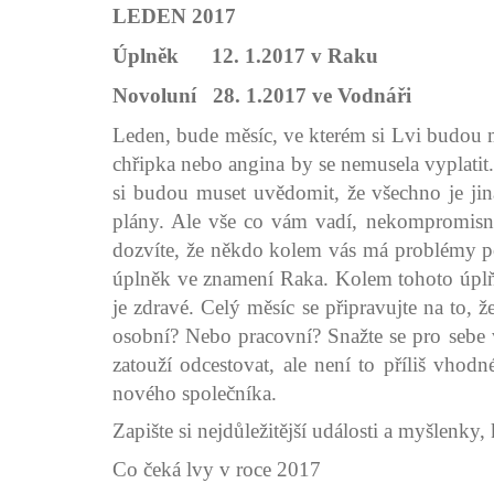
LEDEN 2017
Úplněk 12. 1.2017 v Raku
Novoluní 28. 1.2017 ve Vodnáři
Leden, bude měsíc, ve kterém si Lvi budou mu
chřipka nebo angina by se nemusela vyplatit.
si budou muset uvědomit, že všechno je jinak
plány. Ale vše co vám vadí, nekompromisně o
dozvíte, že někdo kolem vás má problémy p
úplněk ve znamení Raka. Kolem tohoto úplňku
je zdravé. Celý měsíc se připravujte na to
osobní? Nebo pracovní? Snažte se pro sebe
zatouží odcestovat, ale není to příliš vho
nového společníka.
Zapište si nejdůležitější události a myšlenky,
Co čeká lvy v roce 2017