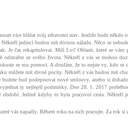
set více hlídat svůj zdravotní stav. Jestliže bude někdo n
 Někteří jedinci budou mít divnou náladu. Něco se nebude
. Je čas rekapitulovat. Milí Lvi! Oblasti, které se vám 
dstraňte ze svého života. Někteří z vás se mohou dozvěd
okuste se mu pomoci. A doufám, že to nejste vy, kdo se 
 můžete mít divné pocity. Někteří z vás budou mít chuť s
, že budete bud podepisovat nové smlouvy, anebo si doha
 vyjednat ty nejlepší podmínky. Dne 28. 1. 2017 proběhn
dné období. Jedině kdyby to byla pracovní cesta. Někteří
 které vás napadly. Během roku na nich pracujte. Za rok si zk