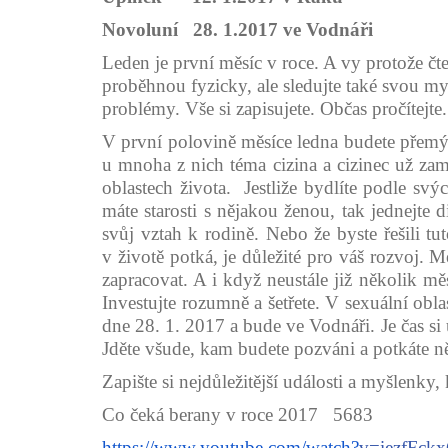
Novoluní 28. 1.2017 ve Vodnáři
Leden je první měsíc v roce. A vy protože čte
proběhnou fyzicky, ale sledujte také svou mys
problémy. Vše si zapisujete. Občas pročítejte
V první polovině měsíce ledna budete přemýšle
u mnoha z nich téma cizina a cizinec už zamí
oblastech života. Jestliže bydlíte podle svý
máte starosti s nějakou ženou, tak jednejte
svůj vztah k rodině. Nebo že byste řešili t
v životě potká, je důležité pro váš rozvoj. 
zapracovat. A i když neustále již několik mě
Investujte rozumně a šetřete. V sexuální obl
dne 28. 1. 2017 a bude ve Vodnáři. Je čas si
Jděte všude, kam budete pozváni a potkáte ně
Zapište si nejdůležitější události a myšlenky,
Co čeká berany v roce 2017 5683
https://www.youtube.com/watch?
v=iezfFck